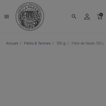
0
menu
search
Accueil
Pâtés & Terrines
130 g
Pâté de faisan 130 g