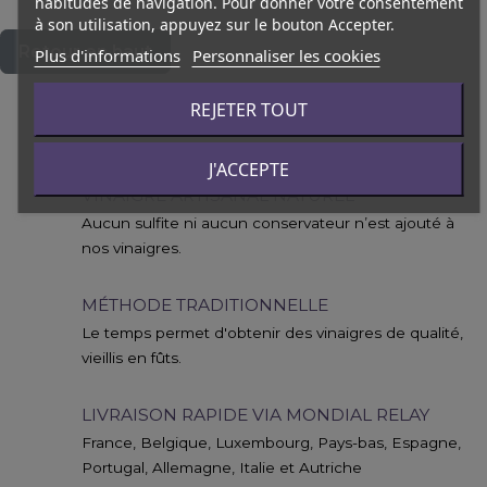
habitudes de navigation. Pour donner votre consentement
à son utilisation, appuyez sur le bouton Accepter.
Retour en haut
Plus d'informations
Personnaliser les cookies
REJETER TOUT
J'ACCEPTE
VINAIGRE ARTISANAL NATUREL
Aucun sulfite ni aucun conservateur n’est ajouté à
nos vinaigres.
MÉTHODE TRADITIONNELLE
Le temps permet d'obtenir des vinaigres de qualité,
vieillis en fûts.
LIVRAISON RAPIDE VIA MONDIAL RELAY
France, Belgique, Luxembourg, Pays-bas, Espagne,
Portugal, Allemagne, Italie et Autriche