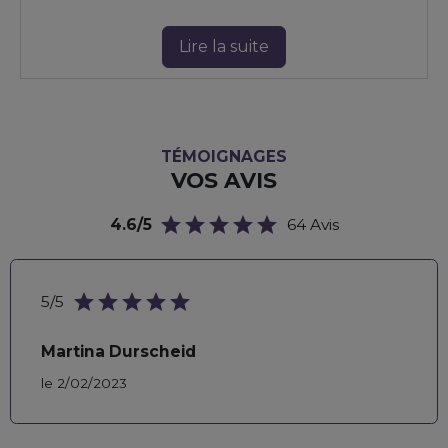
Lire la suite
TÉMOIGNAGES
VOS AVIS
star
star
star
star
star
4.6/5
64 Avis
star
star
star
star
star
5/5
Martina Durscheid
le 2/02/2023