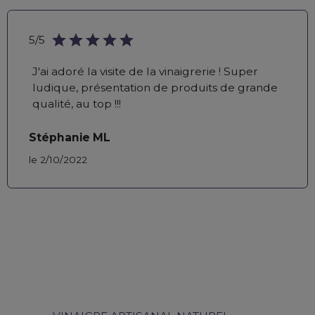
star
star
star
star
star
5/5
J'ai adoré la visite de la vinaigrerie ! Super
ludique, présentation de produits de grande
qualité, au top !!!
Stéphanie ML
le 2/10/2022