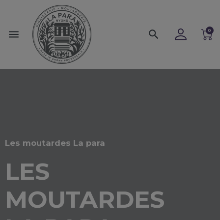
0
menu
search
Les moutardes La para
LES
MOUTARDES