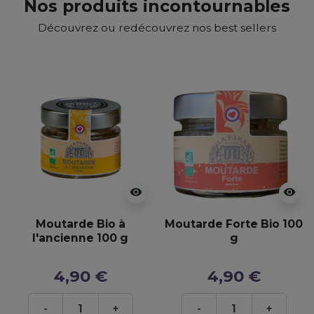
Nos produits incontournables
Découvrez ou redécouvrez nos best sellers
visibility
visibility
Moutarde Bio à
Moutarde Forte Bio 100
l'ancienne 100 g
g
4,90 €
4,90 €
-
+
-
+