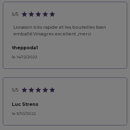
star
star
star
star
star
5/5
Livraison très rapide et les bouteilles bien
emballé.Vinaigres excellent ,merci
theppoda1
le 14/12/2022
star
star
star
star
star
5/5
Luc Strens
le 5/10/2022