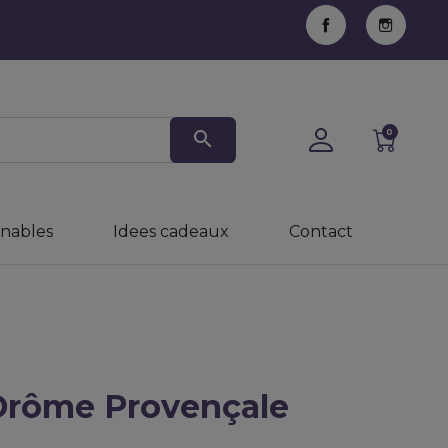
Facebook
Instag
search
0
inables
Idees cadeaux
Contact
 Drôme Provençale