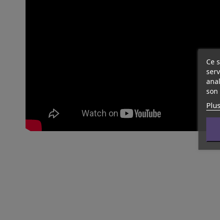
Ce s
serv
anal
son 
Plus