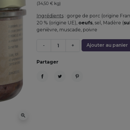
(34,50 € kg)
Ingrédients
: gorge de porc (origine Franc
20 % (origine UE),
oeufs
, sel, Madère (
su
genièvre, muscade, poivre
Ajouter au panier
-
+
Partager
Partager
Tweet
Pinterest
zoom_in