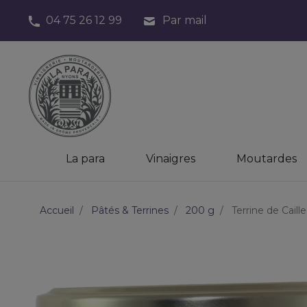
04 75 26 12 99
Par mail
La para
Vinaigres
Moutardes
Accueil
Pâtés & Terrines
200 g
Terrine de Cail