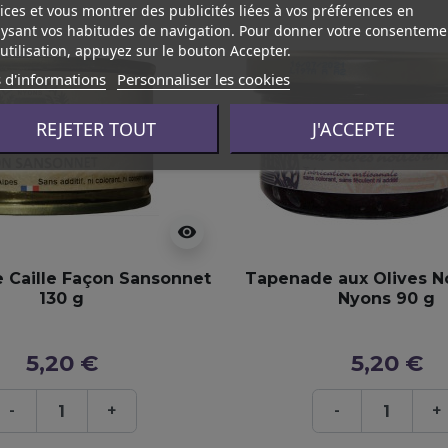
ices et vous montrer des publicités liées à vos préférences en
ysant vos habitudes de navigation. Pour donner votre consenteme
utilisation, appuyez sur le bouton Accepter.
 d'informations
Personnaliser les cookies
REJETER TOUT
J'ACCEPTE
visibility
e Caille Façon Sansonnet
Tapenade aux Olives N
130 g
Nyons 90 g
5,20 €
5,20 €
-
+
-
+