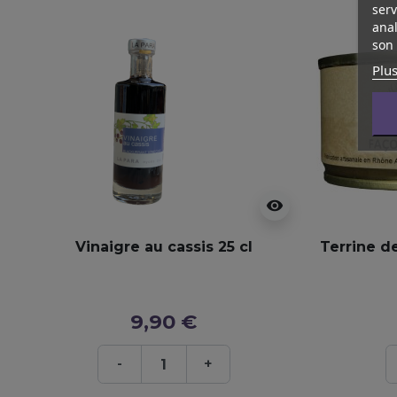
serv
anal
son 
Plus
visibility
Vinaigre au cassis 25 cl
Terrine d
9,90 €
-
+