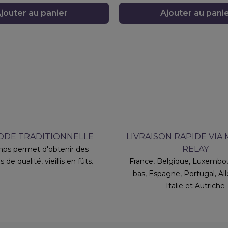
jouter au panier
Ajouter au pani
DE TRADITIONNELLE
LIVRAISON RAPIDE VIA
RELAY
ps permet d'obtenir des
s de qualité, vieillis en fûts.
France, Belgique, Luxembou
bas, Espagne, Portugal, A
Italie et Autriche