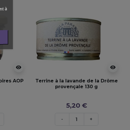
nt à
visibility
visibility
oires AOP
Terrine à la lavande de la Drôme
provençale 130 g
5,20 €
-
+