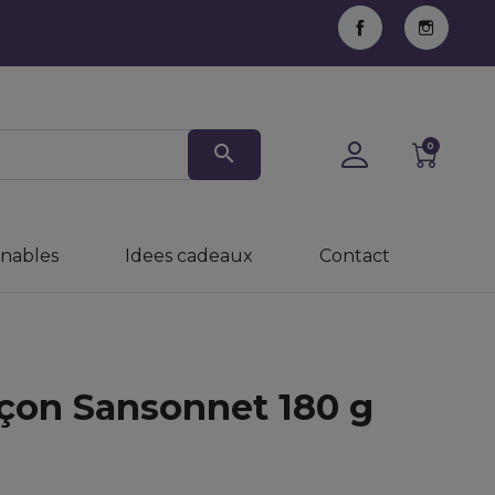
Facebook
Instag
search
0
inables
Idees cadeaux
Contact
açon Sansonnet 180 g