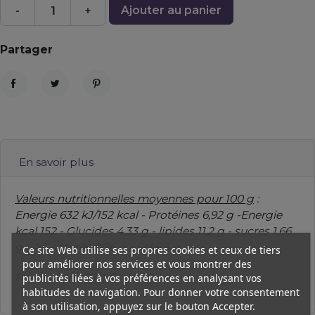
Ajouter au panier
-
+
Partager
Partager
Tweet
Pinterest
En savoir plus
Valeurs nutritionnelles moyennes pour 100 g
:
Energie 632 kJ/152 kcal - Protéines 6,92 g -Energie
kcal 152 - Glucides 4,33 g - lipides 11,2 g - sucres 1,66
g - AG saturés 0,76 g - Sel 6,3 g
Ce site Web utilise ses propres cookies et ceux de tiers
pour améliorer nos services et vous montrer des
Prix au Kilo : 36.11 €
publicités liées à vos préférences en analysant vos
habitudes de navigation. Pour donner votre consentement
à son utilisation, appuyez sur le bouton Accepter.