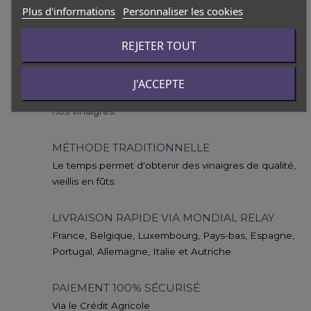
Plus d'informations
Personnaliser les cookies
REJETER TOUT
VINAIGRE ARTISANAL NATUREL
J'ACCEPTE
Aucun sulfite ni aucun conservateur n’est ajouté à
nos vinaigres.
MÉTHODE TRADITIONNELLE
Le temps permet d'obtenir des vinaigres de qualité,
vieillis en fûts.
LIVRAISON RAPIDE VIA MONDIAL RELAY
France, Belgique, Luxembourg, Pays-bas, Espagne,
Portugal, Allemagne, Italie et Autriche
PAIEMENT 100% SÉCURISÉ
Via le Crédit Agricole