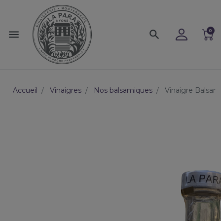
0
menu
search
Accueil
Vinaigres
Nos balsamiques
Vinaigre Balsam