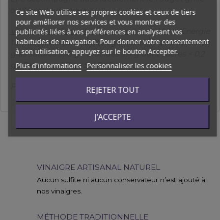
ou l'épaule d'agneau.
Ce site Web utilise ses propres cookies et ceux de tiers
pour améliorer nos services et vous montrer des
Valeurs nutritionnelles moyennes pour 100g
: Energie
publicités liées à vos préférences en analysant vos
habitudes de navigation. Pour donner votre consentement
1169 kJ/284 kcal - Matières grasses 27,5 g dont acides
à son utilisation, appuyez sur le bouton Accepter.
gras saturés 3,18 g - Glucides 3,4 g dont sucres < 0,2
Plus d'informations
Personnaliser les cookies
g - Protéines 1,7 g - Sel 3,45 g
Prix au Kilo : 57.78
€
REJETER TOUT
J'ACCEPTE
VINAIGRE ARTISANAL NATUREL
Aucun sulfite ni aucun conservateur n’est ajouté à
nos vinaigres.
MÉTHODE TRADITIONNELLE