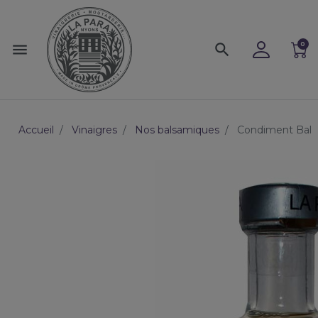
0
menu
search
Accueil
Vinaigres
Nos balsamiques
Condiment Balsa