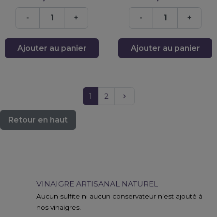
-
+
-
+
Ajouter au panier
Ajouter au panier
Suivant
1
2
keyboard_arrow_right
Retour en haut
VINAIGRE ARTISANAL NATUREL
Aucun sulfite ni aucun conservateur n’est ajouté à
nos vinaigres.