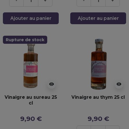
-
+
-
+
Ajouter au panier
Ajouter au panier
Rupture de stock
visibility
visibility
Vinaigre au sureau 25
Vinaigre au thym 25 cl
cl
9,90 €
9,90 €