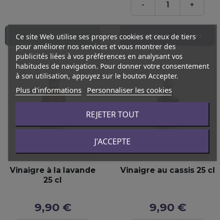
-
+
Ajouter au panier
Voir
Ce site Web utilise ses propres cookies et ceux de tiers
pour améliorer nos services et vous montrer des
publicités liées à vos préférences en analysant vos
habitudes de navigation. Pour donner votre consentement
à son utilisation, appuyez sur le bouton Accepter.
Plus d'informations
Personnaliser les cookies
REJETER TOUT
J'ACCEPTE
visibility
visibility
Vinaigre à la lavande
Vinaigre au cassis 25 cl
25 cl
9,90 €
9,90 €